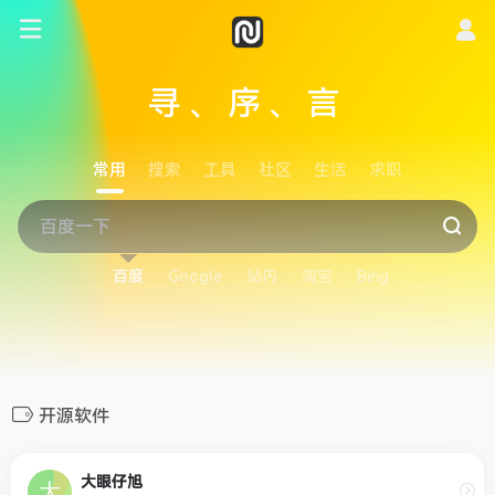
寻、序、言
常用
搜索
工具
社区
生活
求职
百度
Google
站内
淘宝
Bing
开源软件
大眼仔旭