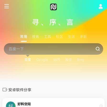
寻、序、言
常用
搜索
工具
社区
生活
求职
百度
Google
站内
淘宝
Bing
安卓软件分享
好料空间