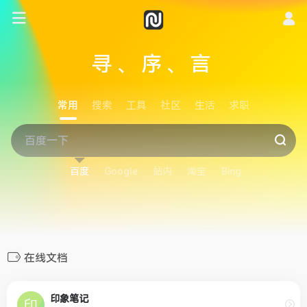
寻、序、言
常用
搜索
工具
社区
生活
求职
百度
Google
站内
淘宝
Bing
在线文档
印象笔记