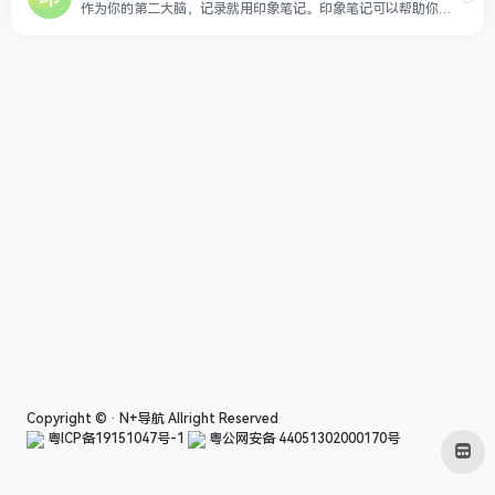
作为你的第二大脑，记录就用印象笔记。印象笔记可以帮助你高效工作、学习与生活。支持无缝多端同步，快速保存微信、微博、网页等内容，一站式完成信息的收集备份、高效记录、分享和永久保存。
Copyright © ·
N+导航
Allright Reserved
粤ICP备19151047号-1
粤公网安备 44051302000170号