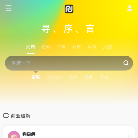
寻、序、言
常用
搜索
工具
社区
生活
求职
百度
Google
站内
淘宝
Bing
商业破解
狗破解