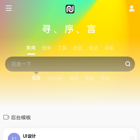
寻、序、言
常用
搜索
工具
社区
生活
求职
百度
Google
站内
淘宝
Bing
后台模板
UI设计