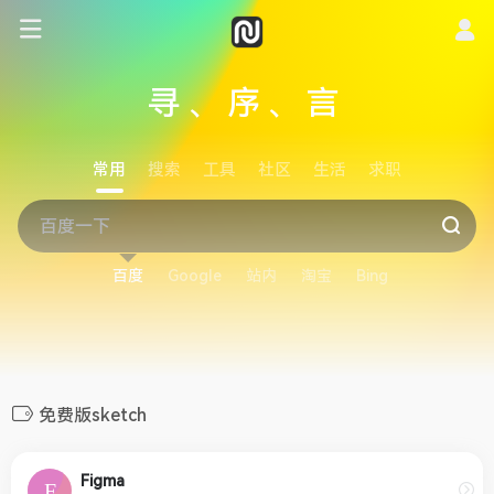
寻、序、言
常用
搜索
工具
社区
生活
求职
百度
Google
站内
淘宝
Bing
免费版sketch
Figma