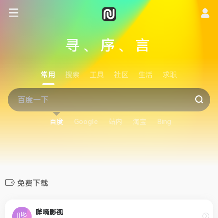
寻、序、言
常用
搜索
工具
社区
生活
求职
百度
Google
站内
淘宝
Bing
免费下载
哔嘀影视