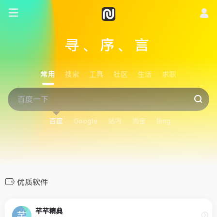
寻、序、言
常用
搜索
工具
社区
生活
求职
百度
Google
站内
淘宝
Bing
优质软件
芊芊精典