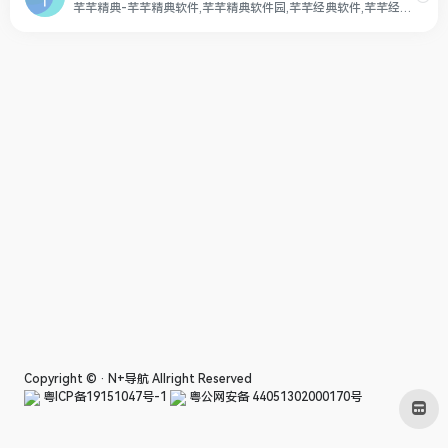
芊芊精典-芊芊精典软件,芊芊精典软件园,芊芊经典软件,芊芊经典软件园,免费软件分享平台,优质互联网软件分享！myqqjd.com,每天更新安卓Android和PC类实用绿色类软件和软件汉化等...
Copyright © ·
N+导航
Allright Reserved
粤ICP备19151047号-1
粤公网安备 44051302000170号