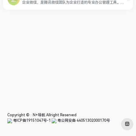
企业微信，是腾讯微信团队为企业打造的专业办公管理工具。与微信一致的沟通体验，丰富免费的OA应用，并与微信消息、小程序、微信支付等互通，助力企业高效办公和管理。全面安全保障，国际权威认证，银行级别加密水平，保障企业数据安全。
Copyright © ·
N+导航
Allright Reserved
粤ICP备19151047号-1
粤公网安备 44051302000170号