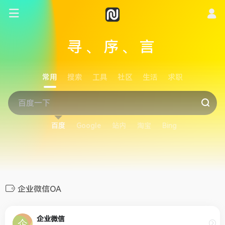
寻、序、言
常用
搜索
工具
社区
生活
求职
百度
Google
站内
淘宝
Bing
企业微信OA
企业微信