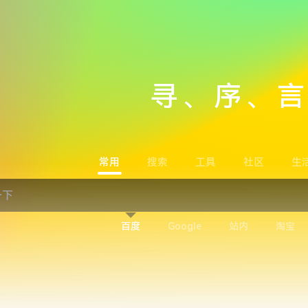
寻、序、
常用
搜索
工具
社区
生
百度
Google
站内
淘宝