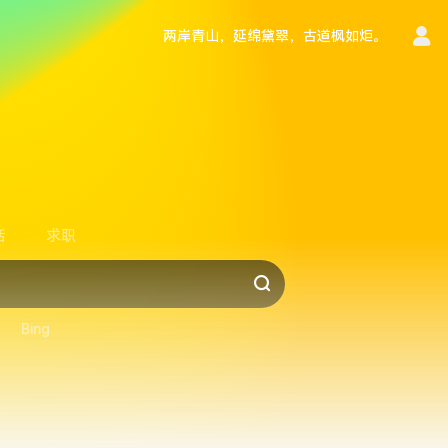
两岸青山，延绵黛翠，古道枫如炬。
言
活
求职
Bing