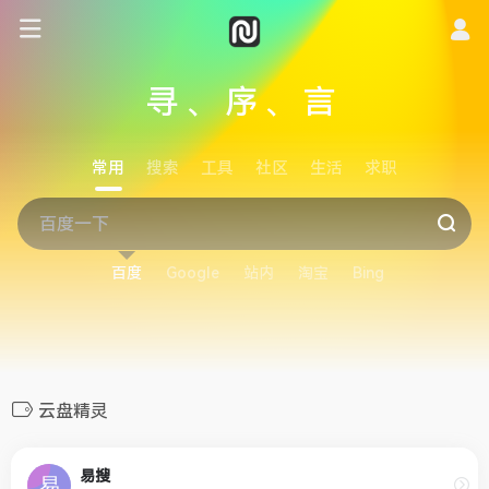
寻、序、言
常用
搜索
工具
社区
生活
求职
百度
Google
站内
淘宝
Bing
云盘精灵
易搜