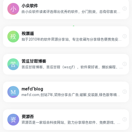
小众软件
由小众软件读者评选得出优秀的软件，分门别类，总有你喜欢的软件
殁漂遥
始于2010年的软件资源分享站，专注收藏与分享绿色便携免安装软件，所有软件资源都经过亲自试用后再分享，保证软件的安全与可用性。
苦瓜甘甜博客
苦瓜甘甜博客，苦瓜甘甜（wszjf），软件爱好者，擅长编程、软件汉化、软件封装，乐于分享软件，专注软件汉化、封装多年。网聚精品资源，尽在苦瓜甘甜博客。
mefcl’blog
mefcl.com,创站7年,坚持分享去广告,破解,安装版,绿色版等精品软件资源。
资源否
资源否是一家综合科技网站，致力分享绿色软件、免费游戏、活动线报、网站源码、网络课程、油猴脚本、浏览器插件等免费资源，专注于分享网络技术资源，努力为各位网友呈现最好的资源！