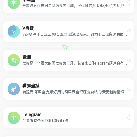
学霸盘是百度网盘资源搜索引擎，提供抖音,短视频,课程,考研,PPT模板,电子书,会计,计算机等热门资源，实时检查无效资源，帮您更快捷的获取网盘资源下载信息。
V盘搜
V盘搜 基于百度云盘(百度网盘)资源搜索，致力于云盘资源的技术收集和整理，千万级的大数据量,每天都会更新收录大量视频,种子,小说,壁纸,音乐等优质网盘资源,各种百度网盘资源你懂的,让您一网打尽所有网盘资源。
盘搜
盘搜是一个强大的网盘搜索工具，聚合来自Telegram频道的海量资源，支持115、百度云、阿里云盘等主流网盘。快速、精准地找到您需要的电影、音乐、游戏、学习资料等。
猫狸盘搜
猫狸云,阿里盘搜,最好用的阿里云盘资源搜索站,每天更新海量资源,失效资源实时删除
Telegram
汇集所有各国TG频道排行榜