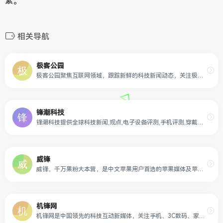
素。
相关导航
极客公园
极客公园聚焦互联网领域，跟踪新鲜的科技新闻动态，关注极具创新精神的科技产品。
锋潮科技
锋潮科技提供全球科技新闻,观点,电子设备评测,手机评测,穿戴设备评测,视频评测.
威锋
威锋，千万果粉大本营，是中文苹果用户首选的苹果媒体及苹果社区。来威锋，看苹果资讯、讨论当下科技热点、分享玩机心得、优惠购买苹果产品、参与科技酷品试玩活动，获得更多苹果服务。威锋提供7*24小时的苹果资讯，科技原创观点、Apple软硬件、智能硬件评测等，涵盖Apple的iPhone、Mac、iPad、Apple Watch等全系列产品及周边。威锋社区犹如宝藏，沉淀了几亿个关于苹果系统（macOS、iOS）、插件软件壁纸游戏资源、玩机技巧、开箱晒货、摄影、配件硬件等与苹果科技相关的分享讨论。
机锋网
机锋网是中国领先的科技互动新媒体，关注手机、3C数码、家电等科技产品、生活方式和消费升级，提供优质、专业、有趣的新闻资讯、产品体验、攻略玩法、购买建议及视频评测等内容服务。