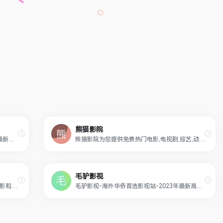
熊猫影院
追剧FreeOK为您提供2022最新电视剧、最新电影、动漫番剧、学习课程，蓝光视频免费在线观看服务，无广告不卡，每天第一时间更新！
熊猫影院为您提供免费热门电影,电视剧,综艺,动漫在线观看,给您更好的视频观看体验,做最好用的海外华人影院!
毛驴影视
YY6080新视觉影院每天搜集互联网最新电影和电视剧，为广大用户免费提供无广告在线观看电影和电视剧服务，及时收录最新、最热、最全的电影大片,高清正版免费在线观看
毛驴影视-海外华侨首选影视站-2023年最新高清热播电影-电视剧免费在线观看-全网影视任意看！