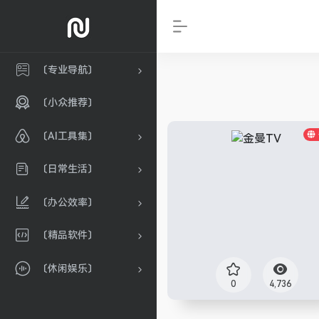
〔专业导航〕
〔小众推荐〕
〔AI工具集〕
〔日常生活〕
〔办公效率〕
〔精品软件〕
〔休闲娱乐〕
0
4,736