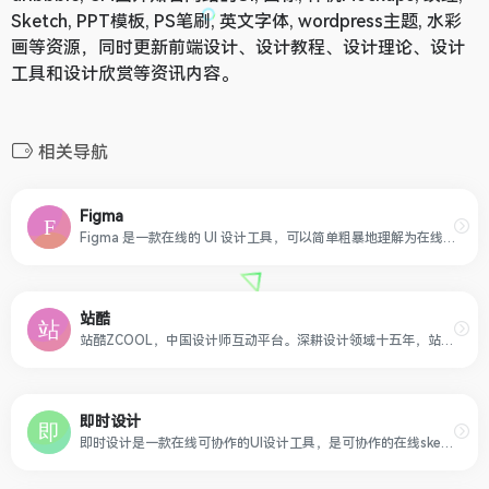
Sketch, PPT模板, PS笔刷, 英文字体, wordpress主题, 水彩
画等资源，同时更新前端设计、设计教程、设计理论、设计
工具和设计欣赏等资讯内容。
相关导航
Figma
Figma 是一款在线的 UI 设计工具，可以简单粗暴地理解为在线版的 Sketch 或者 XD，可用来完成用户界面设计、原型设计和交互设计等。
站酷
站酷ZCOOL，中国设计师互动平台。深耕设计领域十五年，站酷聚集了1500万设计师、摄影师、插画师、艺术家、创意人，设计创意群体中具有较高的影响力与号召力。
即时设计
即时设计是一款在线可协作的UI设计工具，是可协作的在线sketch、国内版figma，拥有海量的设计资源与素材，支持导入sketch格式的源文件。支持创建交互原型、获取设计标注、快速切图、团队协作等工作。