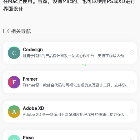
在Mac上使用。当然，没有Mac的，也可以使用PS或XD进行
界面设计。
相关导航
Codesign
源自于腾讯的产品设计研发一站式协作平台，支持在线导入预览 Sketch 设计稿、自动生成设计标注切图，灵活调用图标库、素材库，支持多种插件上传，让产品设计更轻松高效
Framer
Framer是一款结合代码与可视化实现的交互设计工具，支持Sketch和Photoshop源文件导入，可在任何设备上查看效果。
Adobe XD
Adobe XD 是一款适用于网站和应用程序等的快速且功能强大的 UI/UX 设计解决方案。可实现设计、线框、动画制作、原型创建、协作和共享等，功能一应俱全。
Pixso